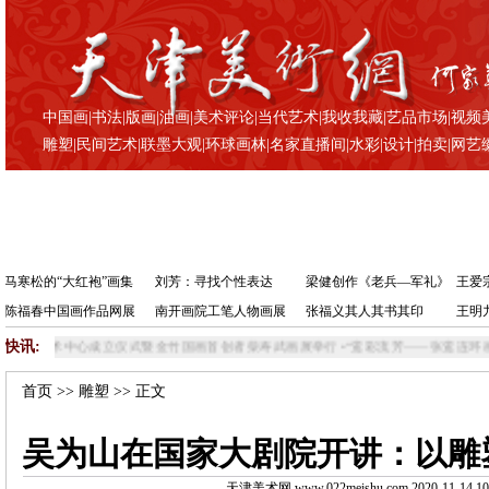
中国画
|
书法
|
版画
|
油画
|
美术评论
|
当代艺术
|
我收我藏
|
艺品市场
|
视频
雕塑
|
民间艺术
|
联墨大观
|
环球画林
|
名家直播间
|
水彩
|
设计
|
拍卖
|
网艺
马寒松的“大红袍”画集
刘芳：寻找个性表达
梁健创作《老兵—军礼》
王爱
陈福春中国画作品网展
南开画院工笔人物画展
张福义其人其书其印
王明
快讯:
艺术中心成立仪式暨金竹国画首创者柴寿武画展举行
•
“鸾彩流芳——张鸾连环画艺术
首页
>>
雕塑
>> 正文
吴为山在国家大剧院开讲：以雕
天津美术网 www.022meishu.com 2020-11-14 10