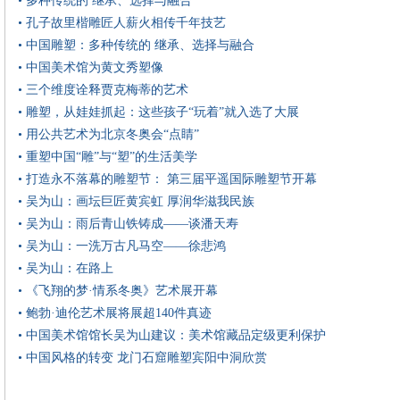
• 多种传统的 继承、选择与融合
• 孔子故里楷雕匠人薪火相传千年技艺
• 中国雕塑：多种传统的 继承、选择与融合
• 中国美术馆为黄文秀塑像
• 三个维度诠释贾克梅蒂的艺术
• 雕塑，从娃娃抓起：这些孩子“玩着”就入选了大展
• 用公共艺术为北京冬奥会“点睛”
• 重塑中国“雕”与“塑”的生活美学
• 打造永不落幕的雕塑节： 第三届平遥国际雕塑节开幕
• 吴为山：画坛巨匠黄宾虹 厚润华滋我民族
• 吴为山：雨后青山铁铸成——谈潘天寿
• 吴为山：一洗万古凡马空——徐悲鸿
• 吴为山：在路上
• 《飞翔的梦·情系冬奥》艺术展开幕
• 鲍勃·迪伦艺术展将展超140件真迹
• 中国美术馆馆长吴为山建议：美术馆藏品定级更利保护
• 中国风格的转变 龙门石窟雕塑宾阳中洞欣赏