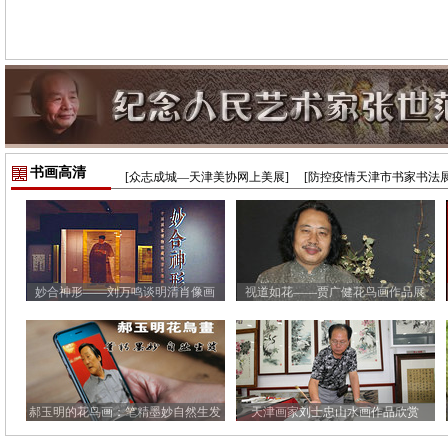
书画高清
[众志成城—天津美协网上美展]
[防控疫情天津市书家书法展
妙合神形——刘万鸣谈明清肖像画
视道如花——贾广健花鸟画作品展
郝玉明的花鸟画：笔精墨妙自然生发
天津画家刘士忠山水画作品欣赏