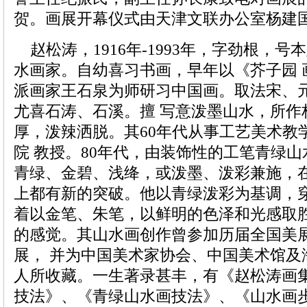
贺。画展开幕仪式由天津文联办公室杨建
赵松涛，1916年-1993年，字劲根，
水画家。自幼喜习书画，早年以《芥子园 
派画家王石泉为师研习中国画。取法宋、
尤喜石涛、石溪。擅 写意泼墨山水，所作
厚，泼辣洒脱。其60年代从事工艺美术教
院 教授。80年代，由装饰性的工笔青绿
青绿、金碧、浅绛，或泼墨、泼彩兼施，在
上都有新的突破。他以青绿泼彩为基调，
着以金笔、朱笔，以鲜明的色泽和光感取
的感觉。其山水画创作曾参加历届全国美
展， 并为中国美术家协会、中国美术馆及
人所收藏。一生著录甚丰，有《赵松涛画集
技法》、《青绿山水画技法》、《山水画