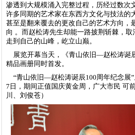
渗透到大规模涌入完整过程，历经过数次
许多同期的艺术家在东西方文化与技法的
甚至是翻来覆去的更改自己的艺术方向，
向 。而赵松涛先生却能一路披荆斩棘，取
走到自己的山峰，屹立山巅。
展览开幕当天，《青山依旧—赵松涛诞辰
精品画册同时首发。
“青山依旧—赵松涛诞辰100周年纪念展”从
7日，期间正值国庆黄金周，广大市民 可
川、刘俊苍）