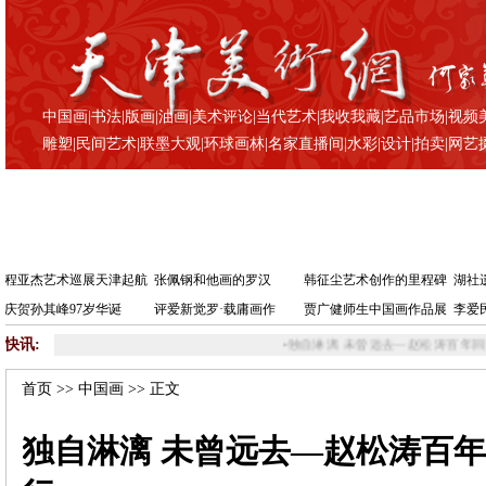
中国画
|
书法
|
版画
|
油画
|
美术评论
|
当代艺术
|
我收我藏
|
艺品市场
|
视频
雕塑
|
民间艺术
|
联墨大观
|
环球画林
|
名家直播间
|
水彩
|
设计
|
拍卖
|
网艺
程亚杰艺术巡展天津起航
张佩钢和他画的罗汉
韩征尘艺术创作的里程碑
湖社
庆贺孙其峰97岁华诞
评爱新觉罗·载庸画作
贾广健师生中国画作品展
李爱
快讯:
•
独自淋漓 未曾远去—赵松涛百年回顾展在津举行
•
天津学院派九教授在
首页
>>
中国画
>> 正文
独自淋漓 未曾远去—赵松涛百