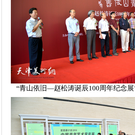
“青山依旧—赵松涛诞辰100周年纪念