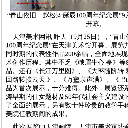
“青山依旧—赵松涛诞辰100周年纪念展”9
开幕。
天津美术网讯 昨天（9月25日），“青
100周年纪念展”在天津美术馆开幕。展
同时期的代表性作品200余幅，全面地展
术创作历程。其中不乏《峨眉牛心 亭》等
品。还有《长江万里图》、《大壑随阶转 
回路转接云天 》、《万壑泉声满》、《巴
品为首次展示，十分难得。此外，展览还
涛早期的仕女题材及50年代社会主义建设
了全面的展示，另有数十件珍贵的教学手
美院任教期间的成果。
此次展览由天津画院、天津市美术家协