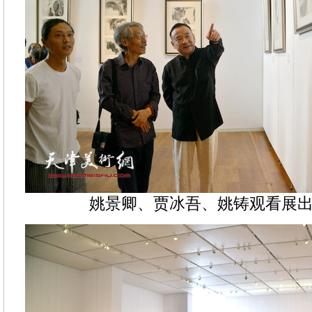
姚景卿、贾冰吾、姚铸观看展