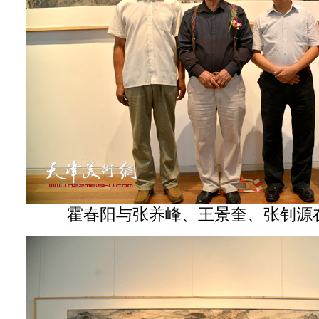
霍春阳与张养峰、王景奎、张钊源