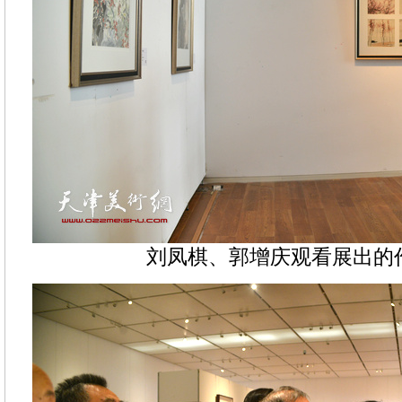
刘凤棋、郭增庆观看展出的