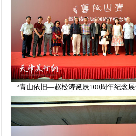
“青山依旧—赵松涛诞辰100周年纪念