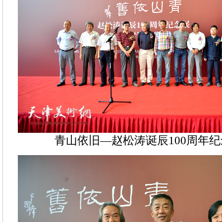
青山依旧—赵松涛诞辰100周年