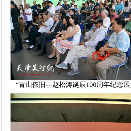
“青山依旧—赵松涛诞辰100周年纪念