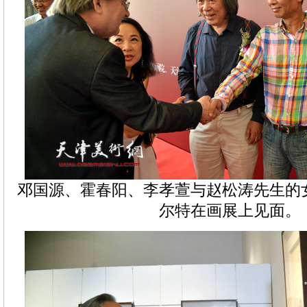
邓国源、霍春阳、李孝萱与赵松涛先生的
尔特在画展上见面。