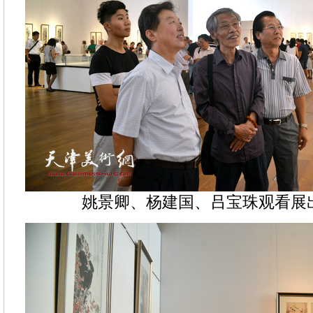
姚景卿、杨建国、吕宝珠观看展