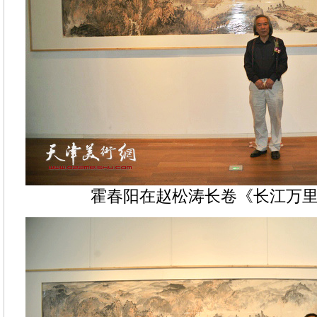
霍春阳在赵松涛长卷《长江万