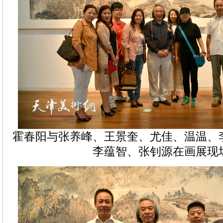
霍春阳与张养峰、王景奎、尤佳、温温、
李蕴智、张钊源在画展现