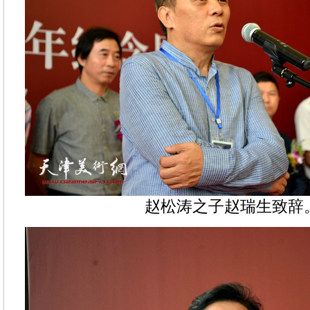
赵松涛之子赵瑞生致辞