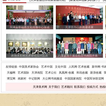
[天津首届山水画展震撼亮相]
[姬俊尧和他家乡的孩子]
[
天津金带福路文化传播中心落成
天津首办山水画邀请展
政协水彩画艺术研究院作品展
李寅虎个展在乾庄书画院开幕
友情链接:
中国美术家协会
艺术中国
文化中国
人民网·艺术收藏
新华网·书
天穆网
艺术国际
天津画院
艺术公社
凤凰网·收藏
和讯收藏
新浪收藏
博宝网
画家村
中记联网
大公网书画频道
中国国家画院
中国军休联谊网
天津美术网
关于我们
艺术顾问
联系我们
投稿方式
热线电话