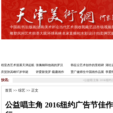
中国画
|
书法
|
版画
|
油画
|
美术评论
|
当代艺术
|
我收我藏
|
艺品市场
|
视频
雕塑
|
民间艺术
|
联墨大观
|
环球画林
|
名家直播间
|
水彩
|
设计
|
拍卖
|
网艺
程亚杰艺术巡展天津起航
张佩钢和他画的罗汉
韩征尘艺术创作的里程碑
湖社
庆贺孙其峰97岁华诞
评爱新觉罗·载庸画作
贾广健师生中国画作品展
李爱
快讯:
•
公益唱主角 2016纽约广告节佳作展在智慧
首页
>>
综艺
>> 正文
公益唱主角 2016纽约广告节佳