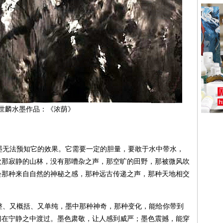
世麟水墨作品：《浓荫》
无法预知它的效果。它需要一定的胆量，要敢于水中带水，
欢那寂静的山林，没有那嘈杂之声，那空旷的田野，那被微风吹
会那种来自自然的神秘之感，那种远古传递之声，那种天地相交
、又概括、又单纯，墨中那种神奇，那种变化，能给你带到
切在宁静之中渡过。墨色肃敬，让人感到威严；墨色震撼，能穿