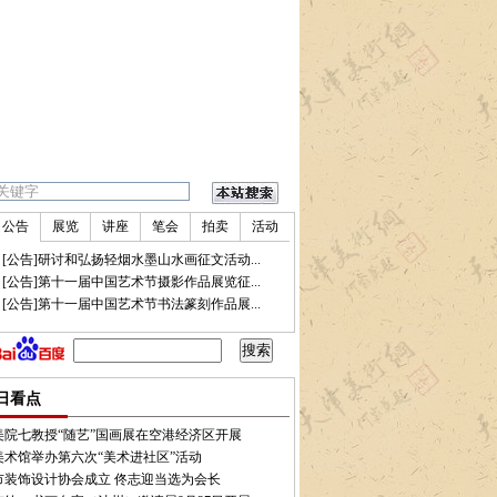
公告
展览
讲座
笔会
拍卖
活动
•
[公告]研讨和弘扬轻烟水墨山水画征文活动...
•
[公告]第十一届中国艺术节摄影作品展览征...
•
[公告]第十一届中国艺术节书法篆刻作品展...
家（池州）邀请展9月27日开展
•
陈寿荣百年展 200幅作品展现毕生艺术魅力
•
“芳华锦
日看点
美院七教授“随艺”国画展在空港经济区开展
美术馆举办第六次“美术进社区”活动
市装饰设计协会成立 佟志迎当选为会长