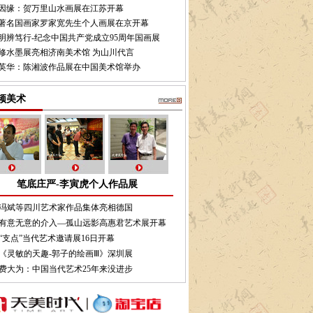
因缘：贺万里山水画展在江苏开幕
著名国画家罗家宽先生个人画展在京开幕
明辨笃行-纪念中国共产党成立95周年国画展
修水墨展亮相济南美术馆 为山川代言
英华：陈湘波作品展在中国美术馆举办
频美术
笔底庄严-李寅虎个人作品展
冯斌等四川艺术家作品集体亮相德国
有意无意的介入—孤山远影高惠君艺术展开幕
“支点”当代艺术邀请展16日开幕
《灵敏的天趣-郭子的绘画Ⅲ》深圳展
费大为：中国当代艺术25年来没进步