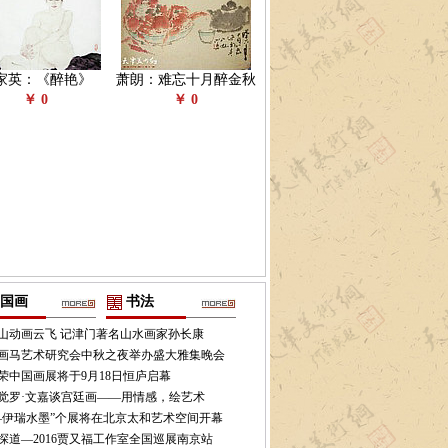
家英：《醉艳》
萧朗：难忘十月醉金秋
￥ 0
￥ 0
国画
书法
山动画云飞 记津门著名山水画家孙长康
画马艺术研究会中秋之夜举办盛大雅集晚会
荣中国画展将于9月18日恒庐启幕
觉罗·文嘉谈宫廷画——用情感，绘艺术
—伊瑞水墨”个展将在北京太和艺术空间开幕
探道—2016贾又福工作室全国巡展南京站