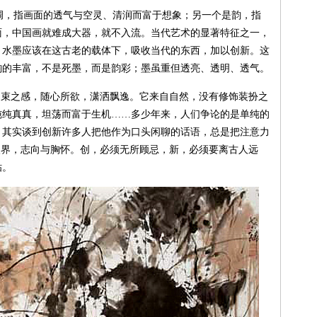
，指画面的透气与空灵、清润而富于想象；另一个是韵，指
面，中国画就难成大器，就不入流。当代艺术的显著特征之一，
，水墨应该在这古老的载体下，吸收当代的东西，加以创新。这
韵的丰富，不是死墨，而是韵彩；墨虽重但透亮、透明、透气。
拘束之感，随心所欲，潇洒飘逸。它来自自然，没有修饰装扮之
纯纯真真，坦荡而富于生机……多少年来，人们争论的是单纯的
。其实谈到创新许多人把他作为口头闲聊的话语，总是把注意力
眼界，志向与胸怀。创，必须无所顾忌，新，必须要离古人远
贴。