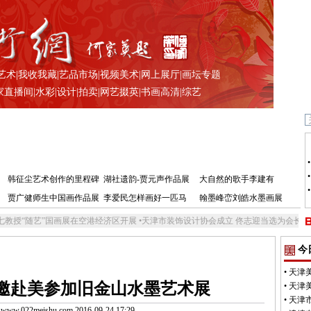
艺术
|
我收我藏
|
艺品市场
|
视频美术
|
网上展厅
|
画坛专题
家直播间
|
水彩
|
设计
|
拍卖
|
网艺掇英
|
书画高清
|
综艺
韩征尘艺术创作的里程碑
湖社遗韵-贾元声作品展
大自然的歌手李建有
贾广健师生中国画作品展
李爱民怎样画好一匹马
翰墨峰峦刘皓水墨画展
展在空港经济区开展
•
天津市装饰设计协会成立 佟志迎当选为会长
•
津皖有约—书画名
今
•
天津
邀赴美参加旧金山水墨艺术展
•
天津
•
天津
.022meishu.com 2016-09-24 17:29