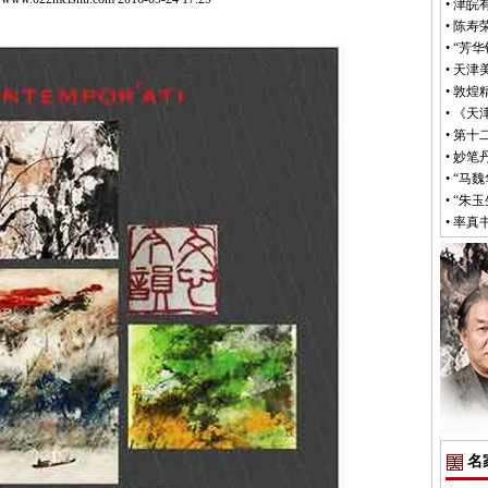
•
津皖
•
陈寿荣
•
“芳
•
天津
•
敦煌
•
《天
•
第十
•
妙笔
•
“马
•
“朱
•
率真
名