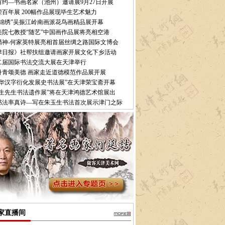
有约—书画名家（池州）邀请展9月27日开展
百年展 200幅作品展现毕生艺术魅力
华锦绣”吴振江岭南画派花鸟画精品展开幕
美院七教授“随艺”中国画作品展将亮相空港
精神-何家英特展亮相首届丝绸之路国际文博会
津日报》社帮扶组邀请画家开展文化下乡活动
二届国际书法交流大展在天津举行
丹青颂美德 画家走近道德模范作品展开展
魏华汉字衍化发展史书法展”在天津荣宝斋开幕
玉生先生书法遗作展”将在天津鸿德艺术馆展出
书法率真诗—写在朱玉生书法首次展示津门之际
家直播间