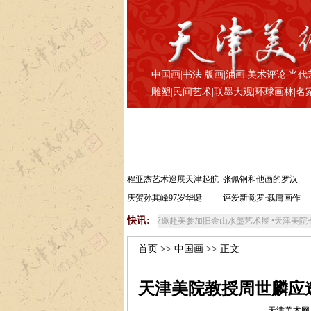
中国画
|
书法
|
版画
|
油画
|
美术评论
|
当代
雕塑
|
民间艺术
|
联墨大观
|
环球画林
|
名
程亚杰艺术巡展天津起航
张佩钢和他画的罗汉
庆贺孙其峰97岁华诞
评爱新觉罗·载庸画作
快讯:
•
天津美院教授周世麟应邀赴美参加旧金山水墨艺术展
•
天津美院七教授“随艺”国画
首页
>>
中国画
>> 正文
天津美院教授周世麟应
天津美术网 www