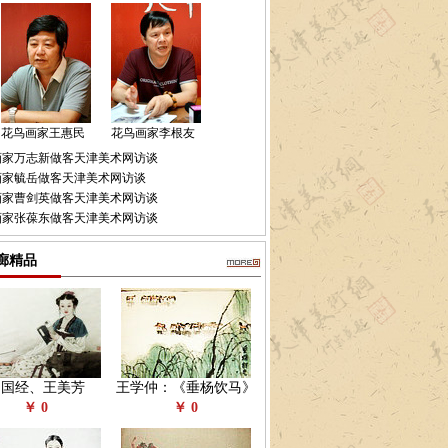
花鸟画家王惠民
花鸟画家李根友
画家万志新做客天津美术网访谈
画家毓岳做客天津美术网访谈
画家曹剑英做客天津美术网访谈
画家张葆东做客天津美术网访谈
廊精品
赵国经、王美芳
王学仲：《垂杨饮马》
￥ 0
￥ 0