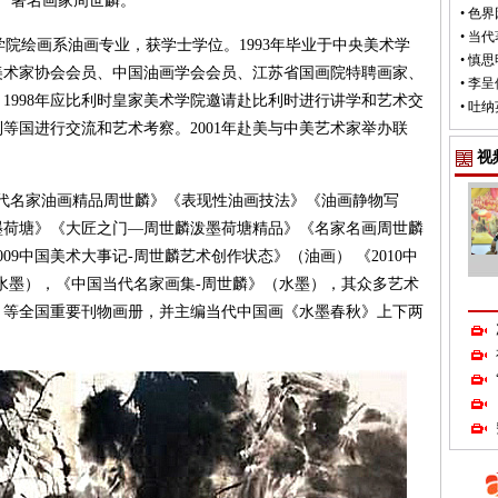
著名画家周世麟。
•
色界
•
当代
学院绘画系油画专业，获学士学位。1993年毕业于中央美术学
•
慎思
美术家协会会员、中国油画学会会员、江苏省国画院特聘画家、
•
李呈
1998年应比利时皇家美术学院邀请赴比利时进行讲学和艺术交
•
吐纳
等国进行交流和艺术考察。2001年赴美与中美艺术家举办联
视
代名家油画精品周世麟》《表现性油画技法》《油画静物写
墨荷塘》《大匠之门—周世麟泼墨荷塘精品》《名家名画周世麟
09中国美术大事记-周世麟艺术创作状态》（油画） 《2010中
水墨），《中国当代名家画集-周世麟》（水墨），其众多艺术
》等全国重要刊物画册，并主编当代中国画《水墨春秋》上下两