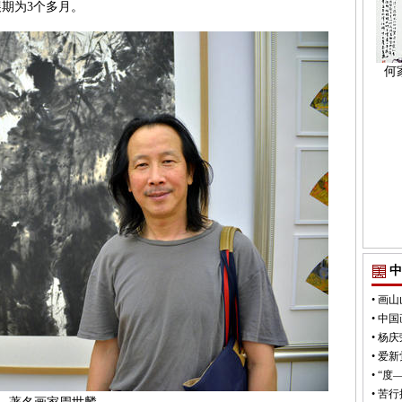
展期为3个多月。
何
中
•
画山
•
中国
•
杨庆
•
爱新
•
“度
•
苦行