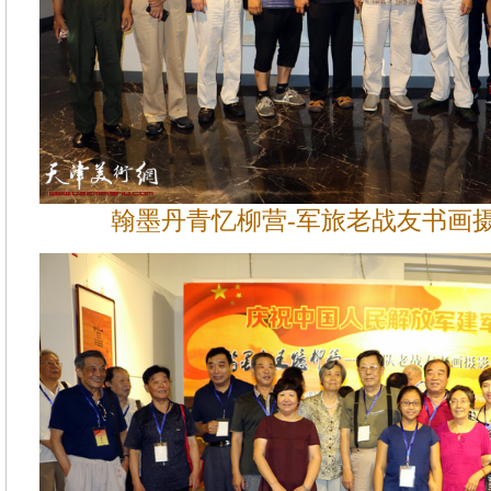
翰墨丹青忆柳营-军旅老战友书画