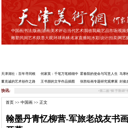
中国画
|
书法
|
版画
|
油画
|
美术评论
|
当代艺术
|
我收我藏
|
艺品市场
|
视频
雕塑
|
民间艺术
|
联墨大观
|
环球画林
|
名家直播间
|
水彩
|
设计
|
拍卖
|
网艺
天津湖社：百年寻同根
何家英：千笔万笔精细中
霍春阳的使命与写意人生
马寒
董克诚的艺术创作之路
王书朋的文学作品插图
张胜绘画专题研究观摩展
封俊
快讯:
•
第二届“鲜于璜碑”书法名家学术提名展在天津开幕
首页
>>
中国画
>> 正文
翰墨丹青忆柳营-军旅老战友书