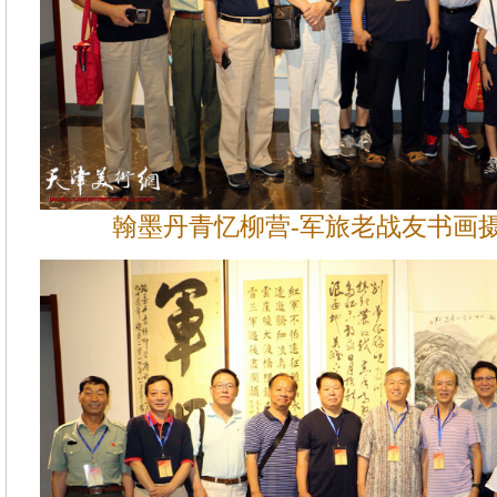
翰墨丹青忆柳营-军旅老战友书画