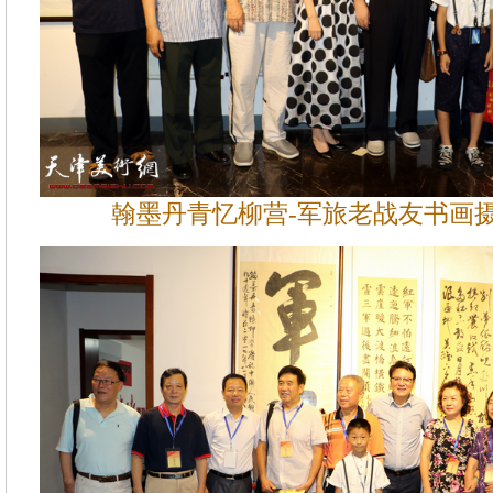
翰墨丹青忆柳营-军旅老战友书画