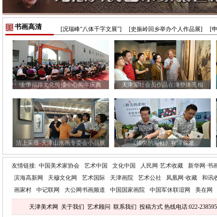
书画高清
[况瑞峰“八体千字文展”]
[史振岭回乡举办个人作品展]
[
金带福路文化传播中心周年庆典
天津湖社会员作品在津整体亮相
沽上采薇-天津山水画专委会小品展
《指尖的彩虹》在津首发
友情链接:
中国美术家协会
艺术中国
文化中国
人民网·艺术收藏
新华网·书
滨海高新网
天穆文化网
艺术国际
天津画院
艺术公社
凤凰网·收藏
和讯
画家村
中记联网
大公网书画频道
中国国家画院
中国军休联谊网
美在网
天津美术网
关于我们
艺术顾问
联系我们
投稿方式
热线电话:022-238595