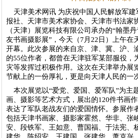
天津美术网讯 为庆祝中国人民解放军建军
报社、天津市美术家协会、天津市书法家协
（天津）展览科技有限公司承办的“翰墨丹
友书画摄影展”，今天（7月22日）上午
开幕。此次参展的来自京、津、冀、沪、渝
的55位作者，都曾在天津驻军某部服役，
灾等发挥过积极作用。这次在天津举办展览
节献上的一份厚礼，更是向天津人民的一
本次展览以“爱党、爱国、爱军队”为主
画、摄影等艺术方式，展出的120件书画作
表达了军队老战友们的爱国情怀。参展作
包括天津书画家、摄影家霍然、华非、张
安、段铁军、王如意、曹国福、于法宪、
建华、陈绍安、王建国、张建华、萧克兴