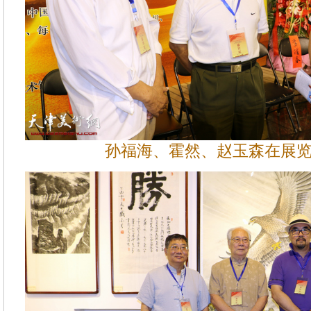
孙福海、霍然、赵玉森在展