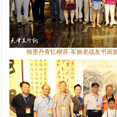
翰墨丹青忆柳营-军旅老战友书画