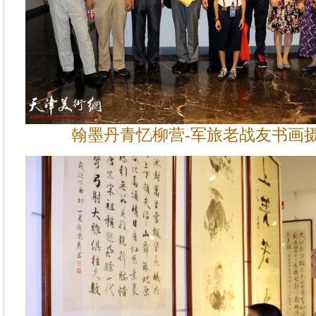
翰墨丹青忆柳营-军旅老战友书画