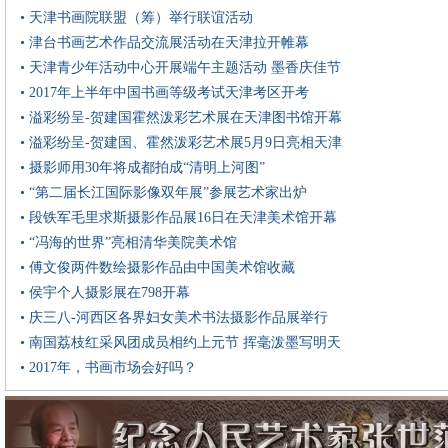
• 天津书画院联盟（筹）举行联谊活动
• 津台书画艺术作品交流展活动在天津拉开帷幕
• 天津青少年活动中心开展端午主题活动 墨香庆佳节
• 2017年上半年中国书画等级考试天津考区开考
• 溢彩纷呈-贺建国霍然泼彩艺术展在天津图书馆开幕
• 溢彩纷呈-贺建国、霍然泼彩艺术展5月9日亮相天津
• 摄影师用30年将成都拍成“清明上河图”
• “第二届长江国际影像双年展”参展艺术家出炉
• 段铁军毛里求斯摄影作品展16日在天津美术馆开幕
• “冯海的世界”亮相清华美院美术馆
• 傅文俊两件数绘摄影作品由中国美术馆收藏
• 侯宇个人摄影展在798开幕
• 庆三八-河西区各界妇女美术书法摄影作品展举行
• 南国荔枝红采风团成员相约上元节 挥毫泼墨写明天
• 2017年，书画市场会好吗？