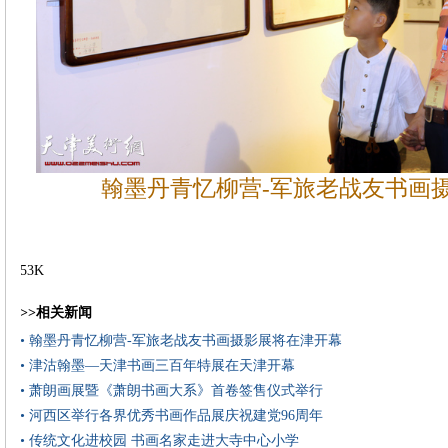
翰墨丹青忆柳营-军旅老战友书画
53K
>>相关新闻
• 翰墨丹青忆柳营-军旅老战友书画摄影展将在津开幕
• 津沽翰墨—天津书画三百年特展在天津开幕
• 萧朗画展暨《萧朗书画大系》首卷签售仪式举行
• 河西区举行各界优秀书画作品展庆祝建党96周年
• 传统文化进校园 书画名家走进大寺中心小学