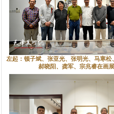
左起：顿子斌、张亚光、张明光、马寒松
郝晓阳、龚军、宗兆睿在画