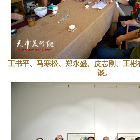
王书平、马寒松、郑永盛、皮志刚、王彬
谈。