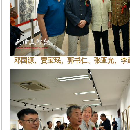
邓国源、贾宝珉、郭书仁、张亚光、李