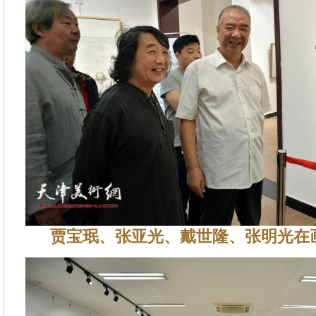
贾宝珉、张亚光、戴世隆、张明光在