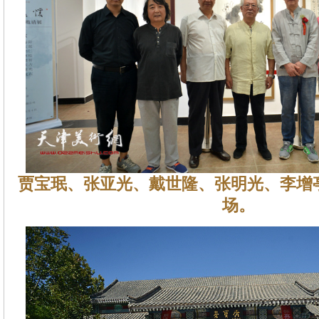
贾宝珉、张亚光、戴世隆、张明光、李增
场。