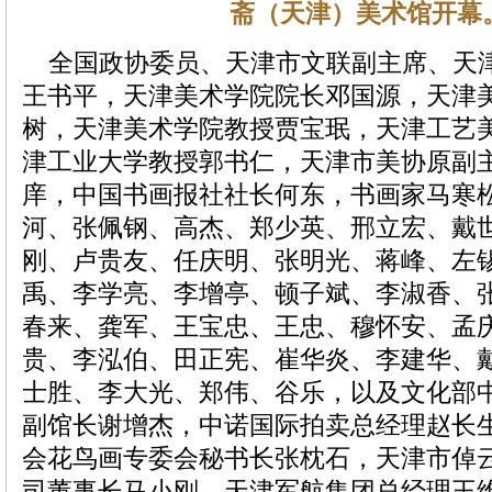
斋（天津）美术馆开幕
全国政协委员、天津市文联副主席、天
王书平，天津美术学院院长邓国源，天津
树，天津美术学院教授贾宝珉，天津工艺
津工业大学教授郭书仁，天津市美协原副
庠，中国书画报社社长何东，书画家马寒
河、张佩钢、高杰、郑少英、邢立宏、戴
刚、卢贵友、任庆明、张明光、蒋峰、左
禹、李学亮、李增亭、顿子斌、李淑香、
春来、龚军、王宝忠、王忠、穆怀安、孟
贵、李泓伯、田正宪、崔华炎、李建华、
士胜、李大光、郑伟、谷乐，以及文化部
副馆长谢增杰，中诺国际拍卖总经理赵长
会花鸟画专委会秘书长张枕石，天津市倬
司董事长马小刚，天津军航集团总经理王