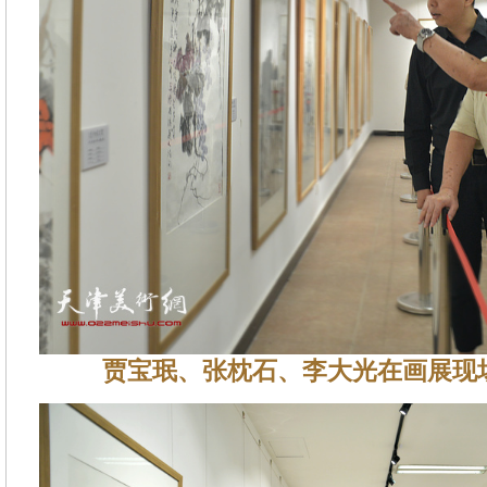
贾宝珉、张枕石、李大光在画展现