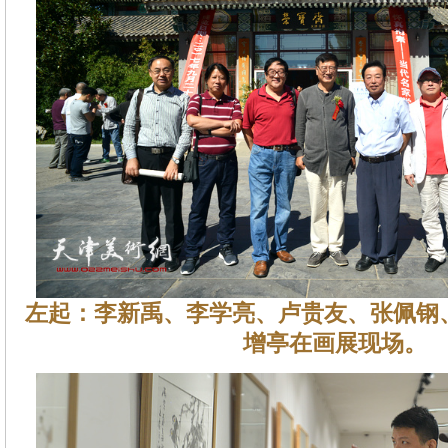
左起：李新禹、李学亮、卢贵友、张佩钢
增亭在画展现场。