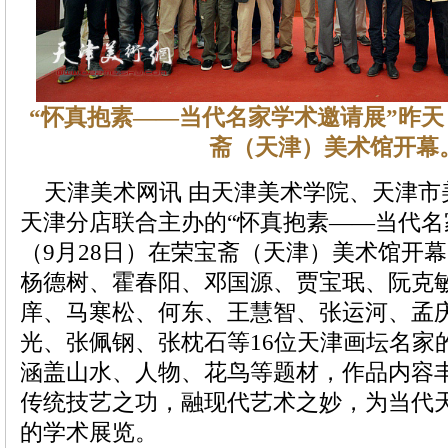
“怀真抱素——当代名家学术邀请展”昨天
斋（天津）美术馆开幕
天津美术网讯 由天津美术学院、天津市
天津分店联合主办的“怀真抱素——当代名
（9月28日）在荣宝斋（天津）美术馆开
杨德树、霍春阳、邓国源、贾宝珉、阮克
庠、马寒松、何东、王慧智、张运河、孟
光、张佩钢、张枕石等16位天津画坛名家
涵盖山水、人物、花鸟等题材，作品内容
传统技艺之功，融现代艺术之妙，为当代
的学术展览。