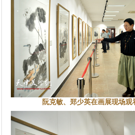
阮克敏、郑少英在画展现场观