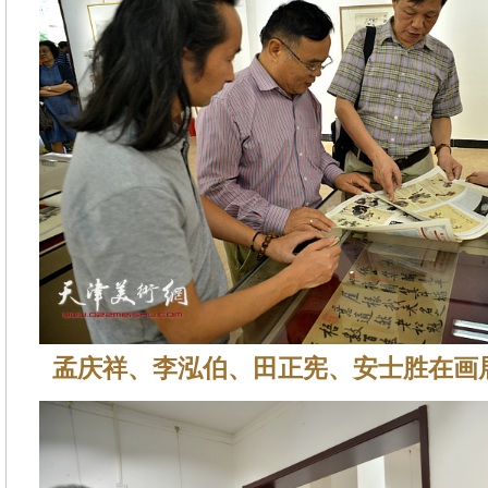
孟庆祥、李泓伯、田正宪、安士胜在画