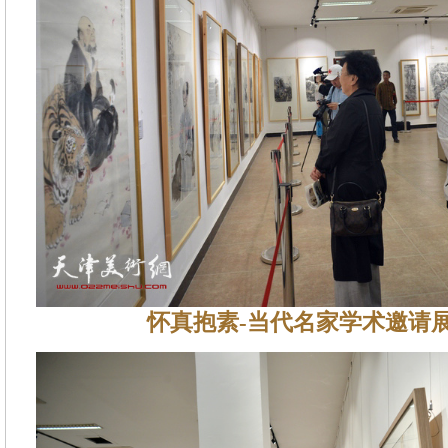
怀真抱素-当代名家学术邀请