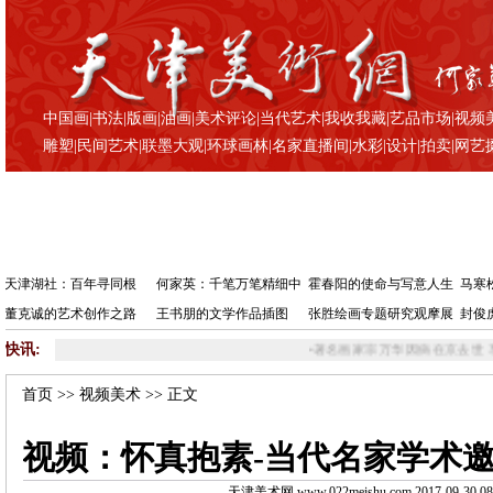
中国画
|
书法
|
版画
|
油画
|
美术评论
|
当代艺术
|
我收我藏
|
艺品市场
|
视频
雕塑
|
民间艺术
|
联墨大观
|
环球画林
|
名家直播间
|
水彩
|
设计
|
拍卖
|
网艺
天津湖社：百年寻同根
何家英：千笔万笔精细中
霍春阳的使命与写意人生
马寒
董克诚的艺术创作之路
王书朋的文学作品插图
张胜绘画专题研究观摩展
封俊
快讯:
•
著名画家宗万华因病在京去世 享年72岁
•
旅法艺术家李玉芬荣
首页
>>
视频美术
>> 正文
视频：怀真抱素-当代名家学术
天津美术网 www.022meishu.com 2017-09-30 08