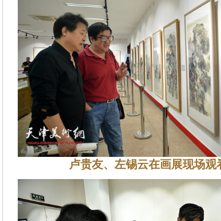
卢贵友、左锡云在画展现场观