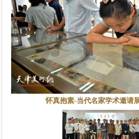
怀真抱素-当代名家学术邀请