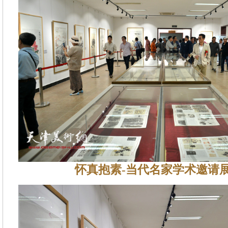
怀真抱素-当代名家学术邀请