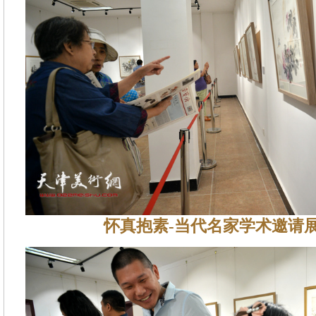
怀真抱素-当代名家学术邀请