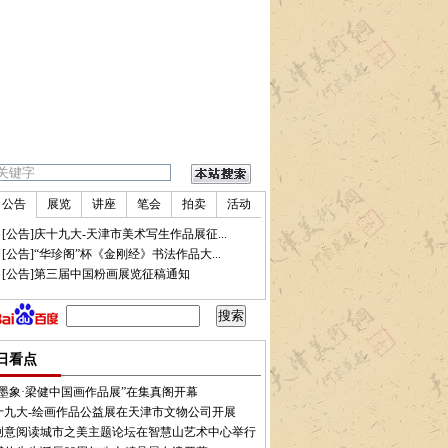
公告
展览
讲座
笔会
拍卖
活动
•
[公告]庆十九大-天津市美术写生作品展征...
•
[公告]“华珍阁”杯《金刚经》书法作品大...
•
[公告]第三届中国粉画展览征稿通知
在北京开幕
•
“首届阿特空间版画展”参展作品欣赏
•
“今夜无眠”当代艺术展亮相成都当
日看点
迹墨象·梁健中国画作品展”在集真阁开幕
十九大-绘画作品公益展在天津市文物公司开展
17创意阅读城市之美主题论坛在智慧山艺术中心举行