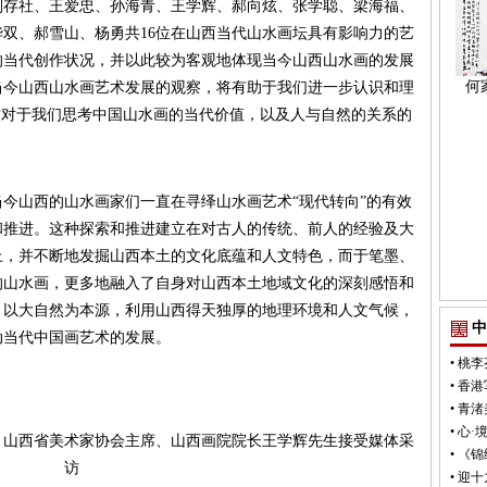
社、王爱忠、孙海青、王学辉、郝向炫、张学聪、梁海福、
双、郝雪山、杨勇共16位在山西当代山水画坛具有影响力的艺
的当代创作状况，并以此较为客观地体现当今山西山水画的发展
何
当今山西山水画艺术发展的观察，将有助于我们进一步认识和理
这对于我们思考中国山水画的当代价值，以及人与自然的关系的
山西的山水画家们一直在寻绎山水画艺术“现代转向”的有效
和推进。这种探索和推进建立在对古人的传统、前人的经验及大
上，并不断地发掘山西本土的文化底蕴和人文特色，而于笔墨、
的山水画，更多地融入了自身对山西本土地域文化的深刻感悟和
，以大自然为本源，利用山西得天独厚的地理环境和人文气候，
中
动当代中国画艺术的发展。
•
桃李
•
香港
•
青渚
•
心·
，山西省美术家协会主席、山西画院院长王学辉先生接受媒体采
•
《锦
访
•
迎十