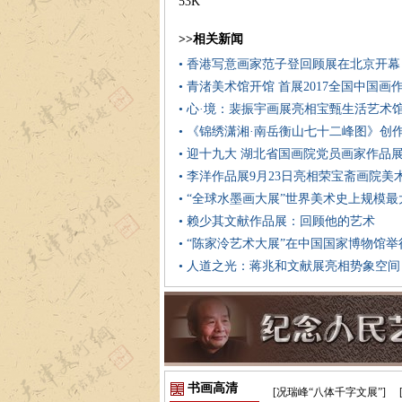
53K
>>相关新闻
• 香港写意画家范子登回顾展在北京开幕
• 青渚美术馆开馆 首展2017全国中国画
• 心·境：裴振宇画展亮相宝甄生活艺术
• 《锦绣潇湘·南岳衡山七十二峰图》创
• 迎十九大 湖北省国画院党员画家作品
• 李洋作品展9月23日亮相荣宝斋画院美
• “全球水墨画大展”世界美术史上规模最
• 赖少其文献作品展：回顾他的艺术
• “陈家泠艺术大展”在中国国家博物馆举
• 人道之光：蒋兆和文献展亮相势象空间
书画高清
[况瑞峰“八体千字文展”]