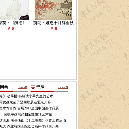
家英：《醉艳》
萧朗：难忘十月醉金秋
￥ 0
￥ 0
国画
书法
芬芳 动墨横锦-解读李墨先生的艺术
写意画家范子登回顾展在北京开幕
美术馆开馆 首展2017全国中国画作品展
境：裴振宇画展亮相宝甄生活艺术馆
绣潇湘·南岳衡山七十二峰图》创作工程启动
九大 湖北省国画院党员画家作品展开幕