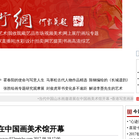
艺术
|
我收我藏
|
艺品市场
|
视频美术
|
网上展厅
|
画坛专题
家直播间
|
水彩
|
设计
|
拍卖
|
网艺掇英
|
书画高清
|
综艺
中
霍春阳的使命与写意人生
马寒松古代人物作品精选
陈钢编绘的《长城遗韵》
张胜绘画专题研究观摩展
封俊虎草书变化多不逾距
解读李墨先生的艺术
•
当代中国山水画邀请展在中国画美术馆开幕
•
香港写意画家范子登回顾展
今
•
“心
在中国画美术馆开幕
•
喜迎
•
20
.022meishu.com 2017-09-19 17:00