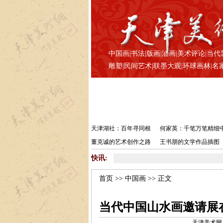
中国画
|
书法
|
版画
|
油画
|
美术评论
|
当代
雕塑
|
民间艺术
|
联墨大观
|
环球画林
|
名
天津湖社：百年寻同根
何家英：千笔万笔精细
董克诚的艺术创作之路
王书朋的文学作品插图
快讯:
首页
>>
中国画
>> 正文
当代中国山水画邀请展
天津美术网 www