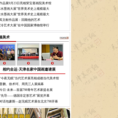
作品展9月23日亮相荣宝斋画院美术馆
球水墨画大展”世界美术史上规模最大
球水墨画大展”世界美术史上规模最大
其文献作品展：回顾他的艺术
家泠艺术大展”在中国国家博物馆举行
频美术
相约全运-天津名家中国画邀请展
“今夜无眠”当代艺术展亮相成都当代美术馆
普鹏、徐术珂、周亮三人展揭幕
今日·未来—首届798青年艺术家提名展
“先导——德国非定形艺术”展览开幕
对话包豪斯—赵无眠艺术展在北京798开幕