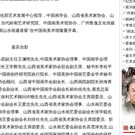
•
纪念
•
第3
•
“丹青
由文化部艺术发展中心指导，中国画学会、山西省美术家协会、山
•
精神
，当代岭南艺术研究院、中国画美术馆协办，广州鲁逸文化传媒
•
李维
国山水画邀请展”在中国画美术馆隆重开幕。
•
“画
•
庆十
•
霍春
嘉宾合影
•
水印
•
鉴古
副主任王澜明先生;中国美术家协会理事、中国画学会理
•
艺术
长王学辉先生;山西省美术家协会驻会副主席、秘书长李桂平
中国画创作研究院执行院长、中国美协中国画艺委会学术秘书
协会顾问、山西省中国画学会副会长、山西画院副院长孙海青
委会副会长，山西省中国画学会副会长郝向炫先生;展览总策
保利艺术顾问许晓生先生;山西省美术家协会主席团委员、山
会副会长王爱忠先生;山西省美术家协会理事、山水画艺委会
画学会理事、山西省美术家协会山水画艺委会副会长张学聪先
画艺委会副会长刘存社先生;山西省美术家协会主席团委员、忻
省美术家协会主席团委员、山水画艺委会副会长高雪涛先生;山
名
会副会长赵华双先生;中国国家画院博士后，中国画创作研究