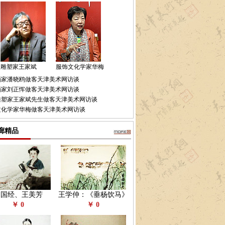
雕塑家王家斌
服饰文化学家华梅
画家潘晓鸥做客天津美术网访谈
画家刘正恽做客天津美术网访谈
雕塑家王家斌先生做客天津美术网访谈
文化学家华梅做客天津美术网访谈
廊精品
赵国经、王美芳
王学仲：《垂杨饮马》
￥ 0
￥ 0