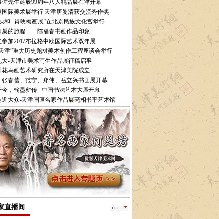
溥佐先生诞辰99周年八人精品展在津开幕
9届国际美术展举行 天津唐曼清获交流秀作奖
映和--肖映梅画展”在北京民族文化宫举行
归巢的旅程——陈福春书画作品印象
立参加2017布拉格中欧国际艺术双年展
说天津”重大历史题材美术创作工程座谈会举行
九大-天津市美术写生作品展征稿启事
阳花鸟画艺术研究所在天津美院成立
—张春蕾、范宁、郑伟、岳立兴书画展开幕
开今，翰墨薪传─中国书法艺术大展开幕
走近大众-天津国画名家作品展亮相书平艺术馆
家直播间