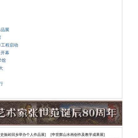
作品展
馆
作工程启动
展开幕
术馆
大
行
[史振岭回乡举办个人作品展]
[申世辉山水画创作及教学成果展]