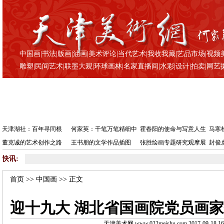
中国画
|
书法
|
版画
|
油画
|
美术评论
|
当代艺术
|
我收我藏
|
艺品市场
|
视频
雕塑
|
民间艺术
|
联墨大观
|
环球画林
|
名家直播间
|
水彩
|
设计
|
拍卖
|
网艺
天津湖社：百年寻同根
何家英：千笔万笔精细中
霍春阳的使命与写意人生
马寒
董克诚的艺术创作之路
王书朋的文学作品插图
张胜绘画专题研究观摩展
封俊
快讯:
•
迎十九
首页
>>
中国画
>> 正文
迎十九大 湖北省国画院党员画
天津美术网 www.022meishu.com 2017-09-18 16