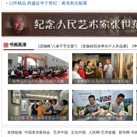
• 12件精品 跨越近半个世纪：蒋兆和文献展
书画高清
[况瑞峰“八体千字文展”]
[史振岭回乡举办个人作品展]
[
金带福路文化传播中心周年庆典
天津湖社会员作品在津整体亮相
沽上采薇-天津山水画专委会小品展
《指尖的彩虹》在津首发
友情链接:
中国美术家协会
艺术中国
文化中国
人民网·艺术收藏
新华网·书