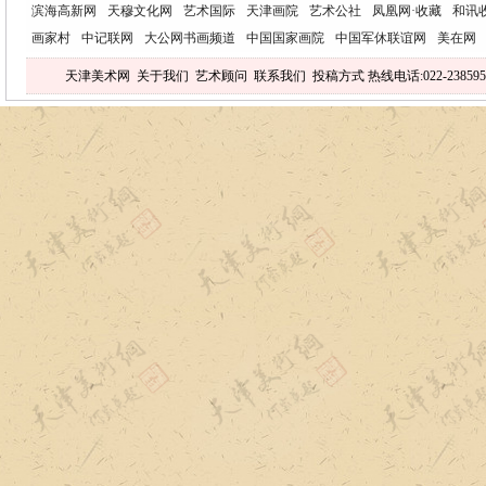
滨海高新网
天穆文化网
艺术国际
天津画院
艺术公社
凤凰网·收藏
和讯
画家村
中记联网
大公网书画频道
中国国家画院
中国军休联谊网
美在网
天津美术网
关于我们
艺术顾问
联系我们
投稿方式
热线电话:022-238595