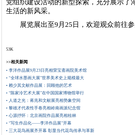
党组织建设活动的新型探索，充分展示了
生活的新风采。
展览展出至9月25日，欢迎观众前往参
53K
>>相关新闻
• 李洋作品展9月23日亮相荣宝斋画院美术馆
• “全球水墨画大展”世界美术史上规模最大
• 赖少其文献作品展：回顾他的艺术
• “陈家泠艺术大展”在中国国家博物馆举行
• 人道之光：蒋兆和文献展亮相势象空间
• 黎雄才代表性手卷亮相岭南画派纪念馆
• 心源抒怀：北京画院作品展亮相桂林
• “写生作品化——李洋作品展”开幕
• 三大花鸟画展齐开幕 彰显当代花鸟传承与革新