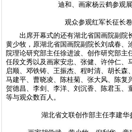
迪和、画家
杨云鹤
参观
观众参观红军长征长
出席开幕式的还有湖北省国画院副院
黄少牧，原湖北省国画院副院长
刘成春
、
院理论研究部主任徐进波、创作研究部主
任段文秀以及画家安忠、张健、许仲仁、
启顺、邓铁铸、王振杰、程时清、胡长森
马建平、曹晓凌、陈桂菊、张大风、陈复
贺德昌、
李剑
、
李洋
、刘沉香、
陈君玉
、
等与观众数百人。
湖北省文联创作部主任李建华