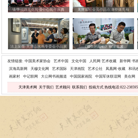
金带福路文化传播中心周年庆典
天津湖社会员作品在津整体亮相
沽上采薇-天津山水画专委会小品展
《指尖的彩虹》在津首发
友情链接:
中国美术家协会
艺术中国
文化中国
人民网·艺术收藏
新华网·书
滨海高新网
天穆文化网
艺术国际
天津画院
艺术公社
凤凰网·收藏
和讯
画家村
中记联网
大公网书画频道
中国国家画院
中国军休联谊网
美在网
天津美术网
关于我们
艺术顾问
联系我们
投稿方式
热线电话:022-238595