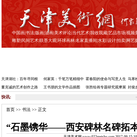
中国画
|
书法
|
版画
|
油画
|
美术评论
|
当代艺术
|
我收我藏
|
艺品市场
|
视频
雕塑
|
民间艺术
|
联墨大观
|
环球画林
|
名家直播间
|
水彩
|
设计
|
拍卖
|
网艺
天津湖社：百年寻同根
何家英：千笔万笔精细中
霍春阳的使命与写意人生
马寒
董克诚的艺术创作之路
王书朋的文学作品插图
张胜绘画专题研究观摩展
封俊
快讯:
•
“石墨镌
首页
>>
书法
>> 正文
“石墨镌华——西安碑林名碑拓本
天津美术网 www.022meishu.com 2017-09-15 10