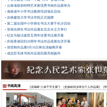
• 云南省政协特聘艺术家优秀书画作品展举办
• 海南省中小学书法教师培训项目启动
• 吉林建筑大学书法学院正式揭牌
• 第二届全国中小学师生书法大赛于长沙启动
• 张旭光师生书法作品展在北京水立方举行
• 纪念马铭洁逝世五周年珍墨书法展开幕
• 庆祝香港回归20周年书法作品巡展在济开幕
• 张世刚作品展9月16日将在清秘阁开幕
• 成忠臣毛体书风作品巡回展亮相扬州
书画高清
[况瑞峰“八体千字文展”]
[史振岭回乡举办个人作品展]
[