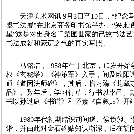
天津美术网讯 9月8日至10日，“纪念
墨书法展”在北京商务印书馆举办。“兴来
星”这是对出身名门梨园世家的已故书法
书法成就和豪迈之气的真实写照。
马铭洁，1958年生于北京，12岁开始
权《玄秘塔》《神策军》入手，间及欧阳
通《道因法师碑》，其后，临习隋《龙藏
品》。数年后，学习行草，行书以李邑、
书以孙过庭《书谱》和怀素《自叙贴》开
1980年代初期结识胡间遂、侯镜昶、
诣，并由此对金石碑贴知认渐深，后在胡