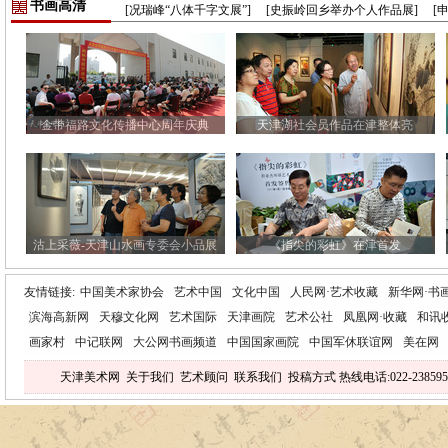
书画高清
[况瑞峰“八体千字文展”]
[史振岭回乡举办个人作品展]
[
金带福路文化传播中心周年庆典
天津湖社会员作品在津整体亮
沽上采薇-天津山水画专委会小品展
《指尖的彩虹》在津首发
友情链接:
中国美术家协会
艺术中国
文化中国
人民网·艺术收藏
新华网·书
滨海高新网
天穆文化网
艺术国际
天津画院
艺术公社
凤凰网·收藏
和讯
画家村
中记联网
大公网书画频道
中国国家画院
中国军休联谊网
美在网
天津美术网
关于我们
艺术顾问
联系我们
投稿方式
热线电话:022-238595