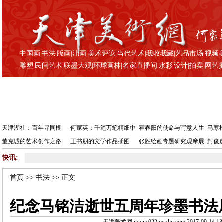
中国画
|
书法
|
版画
|
油画
|
美术评论
|
当代艺术
|
我收我藏
|
艺品市场
|
视频
雕塑
|
民间艺术
|
联墨大观
|
环球画林
|
名家直播间
|
水彩
|
设计
|
拍卖
|
网艺
天津湖社：百年寻同根
何家英：千笔万笔精细中
霍春阳的使命与写意人生
马寒
董克诚的艺术创作之路
王书朋的文学作品插图
张胜绘画专题研究观摩展
封俊
快讯:
•
纪
首页
>>
书法
>> 正文
纪念马铭洁逝世五周年珍墨书法
天津美术网 www.022meishu.com 2017-09-14 13