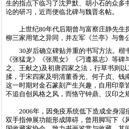
生的指点下临习了沈尹默、胡小石的众多
论的研习，近而便临北碑与魏晋名帖。
上世纪80年代后期曾与富察庄静先生
柳三家用笔之异同，并左军《兰亭》与鲁
30岁后确立碑贴并重的书写方法。楷
《张猛龙》《张黑女》《刁遵墓志》等碑与
之、王献之)及初唐四家之法，行草书则以
揉，于宋四家及明清董香光、何子贞、钱
这一时期对金石篆刻产生兴趣，自用印章
不追自创风格之风，而恪守钟鼎、汉印之
2006年，因免疫系统低下造成全身湿
双手指伸展功能形成障碍，曾用脚写下《
国收藏家协会，致力书画鉴赏与收藏，其