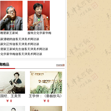
雕塑家王家斌
服饰文化学家华梅
画家潘晓鸥做客天津美术网访谈
画家刘正恽做客天津美术网访谈
雕塑家王家斌先生做客天津美术网访谈
文化学家华梅做客天津美术网访谈
廊精品
赵国经、王美芳
王学仲：《垂杨饮马》
￥ 0
￥ 0