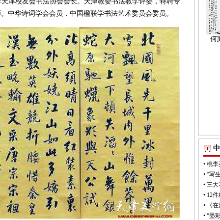
学天津校友会书法协会会长。天津教委书法教学评委，特聘专
师。中华诗词学会会员，中国楹联学书法艺术委员会委员。
何
中
•
桃李
•
“写
•
三大
•
12
•
《在
•
“墨