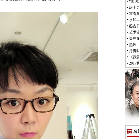
•
“画
•
庆十
•
霍春
•
水印
•
鉴古
•
艺术
•
美在
•
墨攻
•
丹青映
•
《我
•
201
名