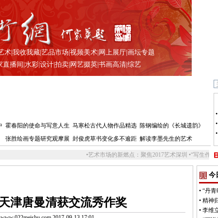
艺术
|
我收我藏
|
艺品市场
|
视频美术
|
网上展厅
|
画坛专题
家直播间
|
水彩
|
设计
|
拍卖
|
网艺掇英
|
书画高清
|
综艺
中
霍春阳的使命与写意人生
马寒松古代人物作品精选
陈钢编绘的《长城遗韵》
张胜绘画专题研究观摩展
封俊虎草书变化多不逾距
解读李墨先生的艺术
•
艺术市场的新燃点：聚焦2017艺术深圳
•
“写生作品化——李洋作品展
今
•
“丹青
 天津唐曼清获交流秀作奖
•
精神
•
李维
.022meishu.com 2017-09-13 17:01