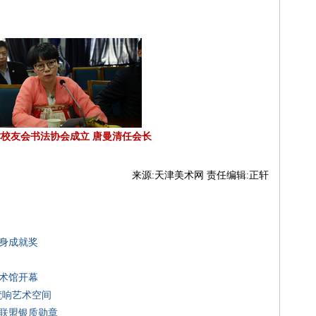
校友会书法协会成立 唐曼清任会长
来源:天津美术网 责任编辑:正轩
终身成就奖
艺术馆开幕
梵响艺术空间
益联盟银质勋章