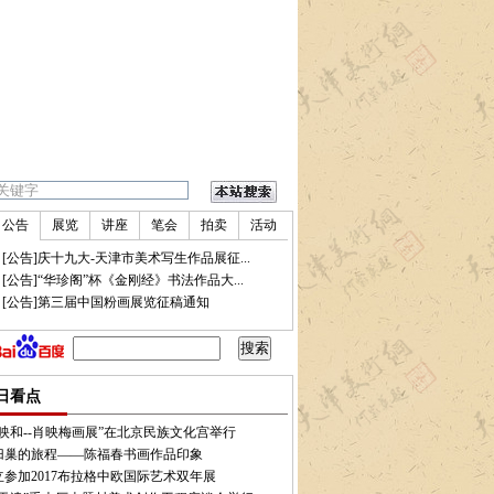
公告
展览
讲座
笔会
拍卖
活动
•
[公告]庆十九大-天津市美术写生作品展征...
•
[公告]“华珍阁”杯《金刚经》书法作品大...
•
[公告]第三届中国粉画展览征稿通知
”开幕
•
书法不新，策展何能新？
•
第39届国际美术展举行 天津唐曼清获交流秀作奖
•
日看点
映和--肖映梅画展”在北京民族文化宫举行
归巢的旅程——陈福春书画作品印象
立参加2017布拉格中欧国际艺术双年展