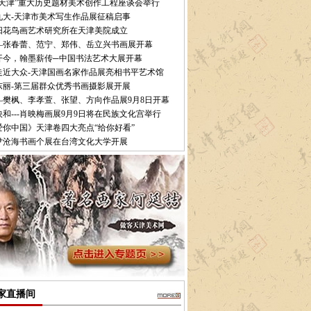
说天津”重大历史题材美术创作工程座谈会举行
九大-天津市美术写生作品展征稿启事
阳花鸟画艺术研究所在天津美院成立
—张春蕾、范宁、郑伟、岳立兴书画展开幕
开今，翰墨薪传─中国书法艺术大展开幕
走近大众-天津国画名家作品展亮相书平艺术馆
东丽-第三届群众优秀书画摄影展开展
—樊枫、李孝萱、张望、方向作品展9月8日开幕
和---肖映梅画展9月9日将在民族文化宫举行
爱你中国》天津卷四大亮点“给你好看”
7尹沧海书画个展在台湾文化大学开展
家直播间