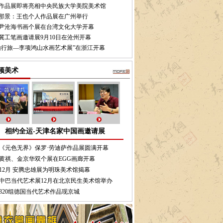
作品展即将亮相中央民族大学美院美术馆
那景：王也个人作品展在广州举行
17尹沧海书画个展在台湾文化大学开幕
冀工笔画邀请展9月10日在沧州开幕
山行旅—李项鸿山水画艺术展”在浙江开幕
频美术
相约全运-天津名家中国画邀请展
《元色无界》保罗·劳迪萨作品展圆满开幕
黄祺、金京华双个展在EGG画廊开幕
12月 安腾忠雄展为明珠美术馆揭幕
中巴当代艺术展12月在北京民生美术馆举办
320组德国当代艺术作品现京城