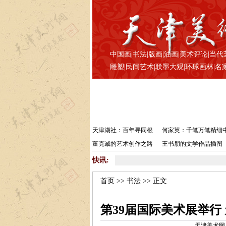
中国画
|
书法
|
版画
|
油画
|
美术评论
|
当代
雕塑
|
民间艺术
|
联墨大观
|
环球画林
|
名
天津湖社：百年寻同根
何家英：千笔万笔精细
董克诚的艺术创作之路
王书朋的文学作品插图
快讯:
首页
>>
书法
>> 正文
第39届国际美术展举行
天津美术网 www