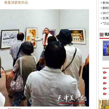
唐曼清获奖作品
•
李洋
•
那时
•
20
•
京津
•
“江
视