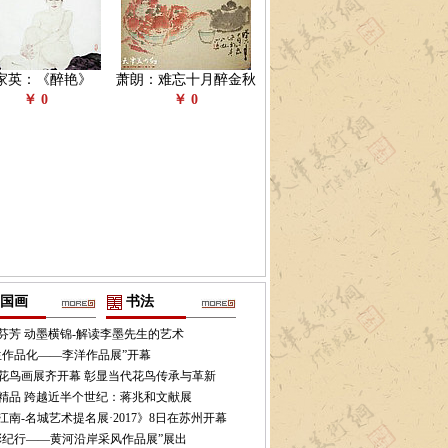
家英：《醉艳》
萧朗：难忘十月醉金秋
￥ 0
￥ 0
国画
书法
芬芳 动墨横锦-解读李墨先生的艺术
生作品化——李洋作品展”开幕
花鸟画展齐开幕 彰显当代花鸟传承与革新
件精品 跨越近半个世纪：蒋兆和文献展
江南-名城艺术提名展·2017》8日在苏州开幕
彩纪行——黄河沿岸采风作品展”展出