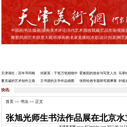
中国画
|
书法
|
版画
|
油画
|
美术评论
|
当代艺术
|
我收我藏
|
艺品市场
|
视频
雕塑
|
民间艺术
|
联墨大观
|
环球画林
|
名家直播间
|
水彩
|
设计
|
拍卖
|
网艺
天津湖社：百年寻同根
何家英：千笔万笔精细中
霍春阳的使命与写意人生
马寒
董克诚的艺术创作之路
王书朋的文学作品插图
张胜绘画专题研究观摩展
封俊
快讯:
•
张
首页
>>
书法
>> 正文
张旭光师生书法作品展在北京水
天津美术网 www.022meishu.com 2017-09-14 13