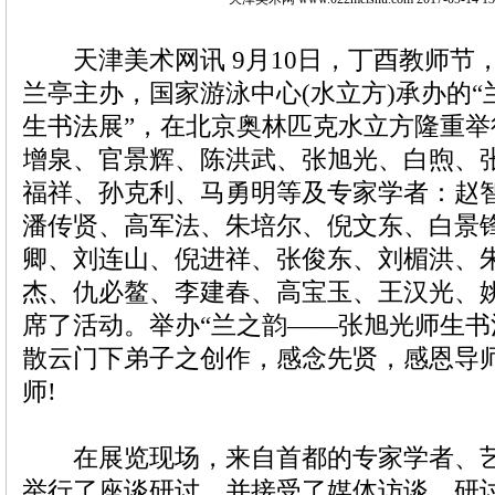
天津美术网讯 9月10日，丁酉教师节
兰亭主办，国家游泳中心(水立方)承办的
生书法展”，在北京奥林匹克水立方隆重
增泉、官景辉、陈洪武、张旭光、白煦、
福祥、孙克利、
马勇
明等及专家学者：赵
潘传贤、高军法、
朱培尔
、倪文东、白景
卿、刘连山、倪进祥、张俊东、刘楣洪、
杰、仇必鳌、李建春、高宝玉、王汉光、
席了活动。举办“兰之韵——张旭光师生书
散云门下弟子之创作，感念先贤，感恩导
师!
在展览现场，来自首都的专家学者、艺
举行了座谈研讨，并接受了媒体访谈。研