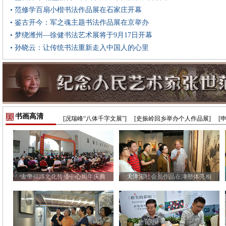
• 范修学百扇小楷书法作品展在石家庄开幕
• 鉴古开今：军之魂主题书法作品展在京举办
• 梦绕潍州—徐健书法艺术展将于9月17日开幕
• 孙晓云：让传统书法重新走入中国人的心里
书画高清
[况瑞峰“八体千字文展”]
[史振岭回乡举办个人作品展]
[
金带福路文化传播中心周年庆典
天津湖社会员作品在津整体亮相