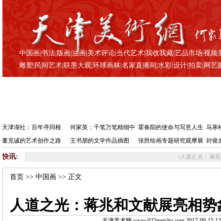
中国画
|
书法
|
版画
|
油画
|
美术评论
|
当代艺术
|
我收我藏
|
艺品市场
|
视频
雕塑
|
民间艺术
|
联墨大观
|
环球画林
|
名家直播间
|
水彩
|
设计
|
拍卖
|
网艺
天津湖社：百年寻同根
何家英：千笔万笔精细中
霍春阳的使命与写意人生
马寒
董克诚的艺术创作之路
王书朋的文学作品插图
张胜绘画专题研究观摩展
封俊
快讯:
•
人道之光：蒋兆和文献展亮相势象空
首页
>>
中国画
>> 正文
人道之光：蒋兆和文献展亮相势
天津美术网 www.022meishu.com 2017-09-15 12