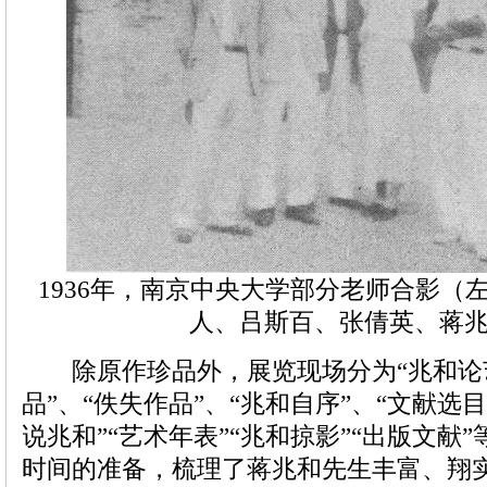
1936年，南京中央大学部分老师合影（
人、吕斯百、张倩英、蒋
除原作珍品外，展览现场分为“兆和论艺
品”、“佚失作品”、“兆和自序”、“文献选目
说兆和”“艺术年表”“兆和掠影”“出版文献
时间的准备，梳理了蒋兆和先生丰富、翔