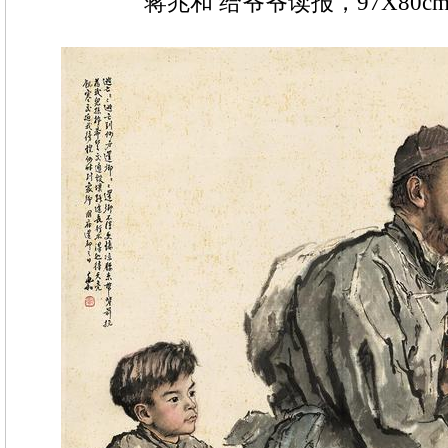
蒋兆和 给爷爷读报，97X80cm,