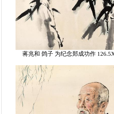
蒋兆和 鸽子 为纪念郑成功作 126.5X5