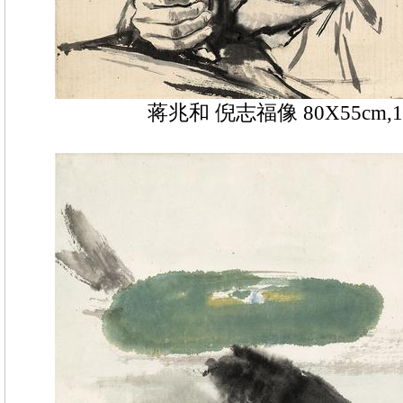
蒋兆和 倪志福像 80X55cm,1