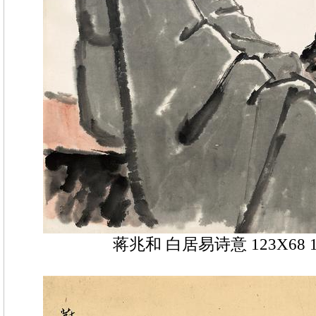
蒋兆和 白居易诗意 123X68 1