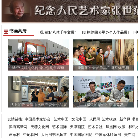
书画高清
[况瑞峰“八体千字文展”]
[史振岭回乡举办个人作品展]
[
金带福路文化传播中心周年庆典
天津湖社会员作品在津整体亮相
沽上采薇-天津山水画专委会小品展
《指尖的彩虹》在津首发
友情链接:
中国美术家协会
艺术中国
文化中国
人民网·艺术收藏
新华网·书
滨海高新网
天穆文化网
艺术国际
天津画院
艺术公社
凤凰网·收藏
和讯
画家村
中记联网
大公网书画频道
中国国家画院
中国军休联谊网
美在网