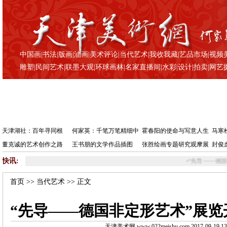
中国画
|
书法
|
版画
|
油画
|
美术评论
|
当代艺术
|
我收我藏
|
艺品市场
|
视频
雕塑
|
民间艺术
|
联墨大观
|
环球画林
|
名家直播间
|
水彩
|
设计
|
拍卖
|
网艺
天津湖社：百年寻同根
何家英：千笔万笔精细中
霍春阳的使命与写意人生
马寒
董克诚的艺术创作之路
王书朋的文学作品插图
张胜绘画专题研究观摩展
封俊
快讯:
•
“先导——德国非定形艺术”
首页
>>
当代艺术
>> 正文
“先导——德国非定形艺术”展览
天津美术网 www.022meishu.com 2017-09-19 13