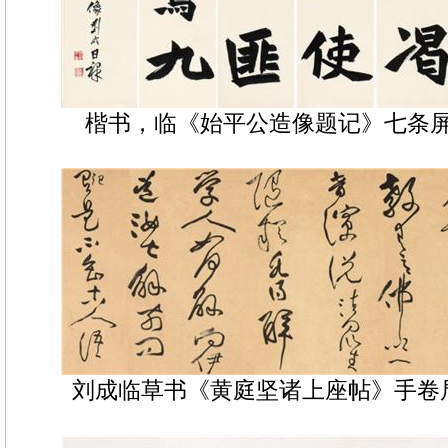
楷书，临《始平公造像题记》七条屏 31
刘成临草书《黄庭坚诸上座帖》手卷局部 