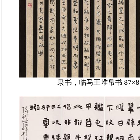
隶书，临马王堆帛书 87×8