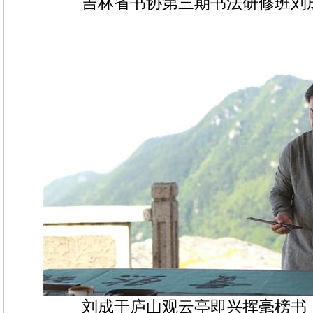
吉林省书协第三期书法研修班刘
刘成于庐山观云亭即兴挥毫榜书