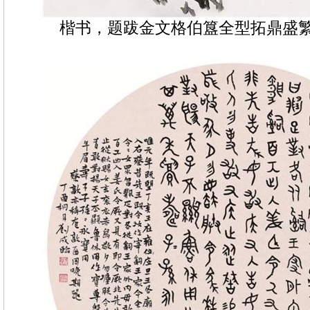
楷书，题跋金文格伯簋全型拓鼎盛繁华 