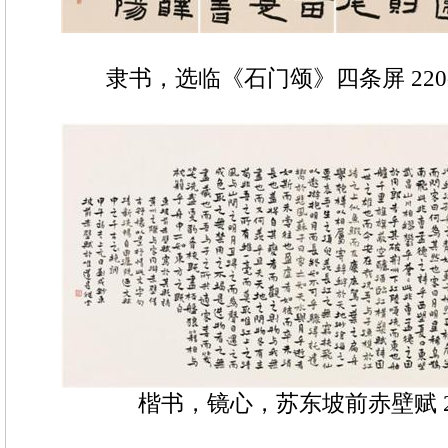
隶书，选临《石门颂》四条屏 220cm
楷书，镜心，苏东坡前赤壁赋 29