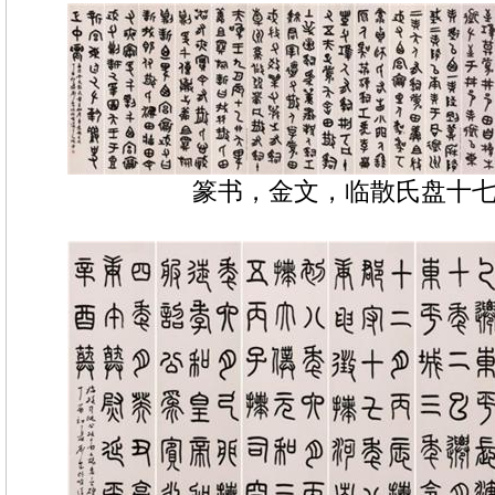
篆书，金文，临散氏盘十