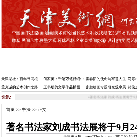
中国画
|
书法
|
版画
|
油画
|
美术评论
|
当代艺术
|
我收我藏
|
艺品市场
|
视频
雕塑
|
民间艺术
|
联墨大观
|
环球画林
|
名家直播间
|
水彩
|
设计
|
拍卖
|
网艺
天津湖社：百年寻同根
何家英：千笔万笔精细中
霍春阳的使命与写意人生
马寒
董克诚的艺术创作之路
王书朋的文学作品插图
张胜绘画专题研究观摩展
封俊
快讯:
•
著名书法家刘成书法展将于9月24日开幕
•
稀
首页
>>
书法
>> 正文
著名书法家刘成书法展将于9月2
天津美术网 www.022meishu.com 2017-09-19 13