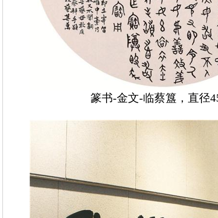
篆书-金文-临蔡簋，直径45