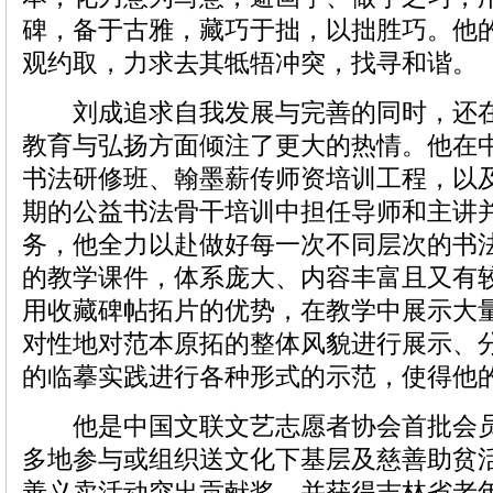
碑，备于古雅，藏巧于拙，以拙胜巧。他
观约取，力求去其牴牾冲突，找寻和谐。
刘成追求自我发展与完善的同时，还在
教育与弘扬方面倾注了更大的热情。他在
书法研修班、翰墨薪传师资培训工程，以
期的公益书法骨干培训中担任导师和主讲
务，他全力以赴做好每一次不同层次的书
的教学课件，体系庞大、内容丰富且又有
用收藏碑帖拓片的优势，在教学中展示大
对性地对范本原拓的整体风貌进行展示、
的临摹实践进行各种形式的示范，使得他
他是中国文联文艺志愿者协会首批会员
多地参与或组织送文化下基层及慈善助贫
善义卖活动突出贡献奖，并获得吉林省老