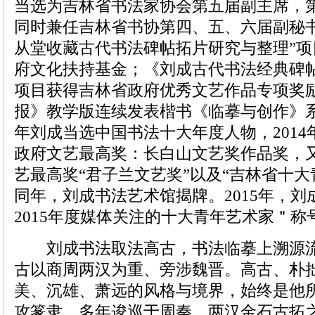
当选为吉林省书法家协会第五届副主席，
同时兼任吉林省书协第四、五、六届副秘
从堂收藏古代书法碑帖拓片研究与整理”
府文化扶持基金；《刘成古代书法经典碑
项目获得吉林省政府优秀文艺作品专项奖
报》教学版连续发表楷书《临摹与创作》系
年刘成当选中国书法十大年度人物，201
政府文艺最高奖：长白山文艺奖作品奖，
艺最高奖“君子兰文艺奖”以及“吉林省十大
同年，刘成书法艺术馆揭牌。2015年，
2015年度媒体关注的十大青年艺术家＂称
刘成书法取法高古，书法临摹上溯源流
古以商周两汉为重、旁涉魏晋。高古、朴
美、沉雄、萧远的风格与境界，始终是他
攻篆隶，多年逡巡于周秦、两汉金石古拓