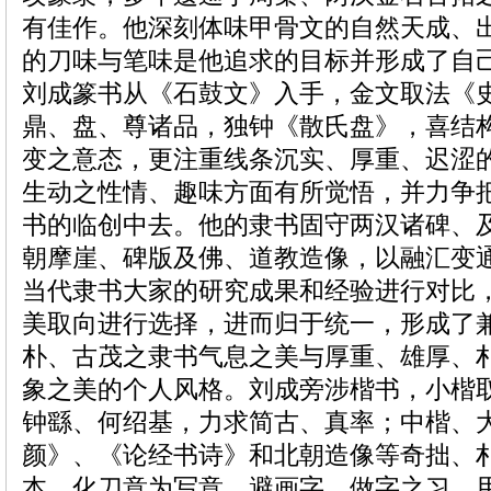
有佳作。他深刻体味甲骨文的自然天成、
的刀味与笔味是他追求的目标并形成了自
刘成篆书从《石鼓文》入手，金文取法《
鼎、盘、尊诸品，独钟《散氏盘》，喜结
变之意态，更注重线条沉实、厚重、迟涩
生动之性情、趣味方面有所觉悟，并力争
书的临创中去。他的隶书固守两汉诸碑、
朝摩崖、碑版及佛、道教造像，以融汇变
当代隶书大家的研究成果和经验进行对比
美取向进行选择，进而归于统一，形成了
朴、古茂之隶书气息之美与厚重、雄厚、
象之美的个人风格。刘成旁涉楷书，小楷
钟繇、何绍基，力求简古、真率；中楷、
颜》、《论经书诗》和北朝造像等奇拙、
本，化刀意为写意，避画字、做字之习，