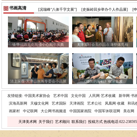
书画高清
[况瑞峰“八体千字文展”]
[史振岭回乡举办个人作品展]
[
金带福路文化传播中心周年庆典
天津湖社会员作品在津整体亮相
沽上采薇-天津山水画专委会小品展
《指尖的彩虹》在津首发
友情链接:
中国美术家协会
艺术中国
文化中国
人民网·艺术收藏
新华网·书
滨海高新网
天穆文化网
艺术国际
天津画院
艺术公社
凤凰网·收藏
和讯
画家村
中记联网
大公网书画频道
中国国家画院
中国军休联谊网
美在网
天津美术网
关于我们
艺术顾问
联系我们
投稿方式
热线电话:022-238595