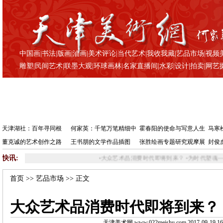
中国画
|
书法
|
版画
|
油画
|
美术评论
|
当代艺术
|
我收我藏
|
艺品市场
|
视频
雕塑
|
民间艺术
|
联墨大观
|
环球画林
|
名家直播间
|
水彩
|
设计
|
拍卖
|
网艺
天津湖社：百年寻同根
何家英：千笔万笔精细中
霍春阳的使命与写意人生
马寒
董克诚的艺术创作之路
王书朋的文学作品插图
张胜绘画专题研究观摩展
封俊
快讯:
•
大众艺术品消费时代即将到来？
•
为时代塑魂—“首届全
首页
>>
艺品市场
>> 正文
大众艺术品消费时代即将到来？
天津美术网 www.022meishu.com 2017-09-19 16