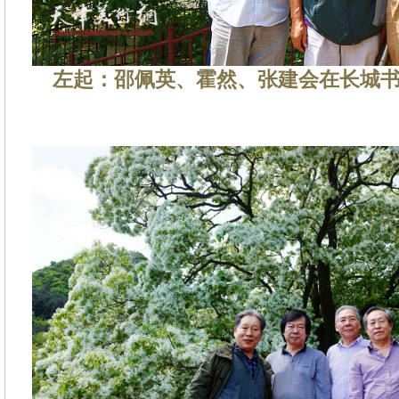
左起：邵佩英、霍然、张建会在长城