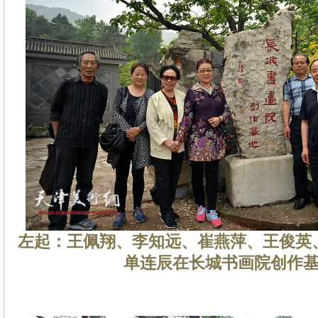
左起：王佩翔、李知远、崔燕萍、王俊英
单连辰在长城书画院创作