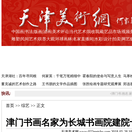
中国画
|
书法
|
版画
|
油画
|
美术评论
|
当代艺术
|
我收我藏
|
艺品市场
|
视频
雕塑
|
民间艺术
|
联墨大观
|
环球画林
|
名家直播间
|
水彩
|
设计
|
拍卖
|
网艺
天津湖社：百年寻同根
何家英：千笔万笔精细中
霍春阳的使命与写意人生
马寒
董克诚的艺术创作之路
王书朋的文学作品插图
张胜绘画专题研究观摩展
郑连
快讯:
•
津门书画名家为长城书画院建院十周
首页
>>
综艺
>> 正文
津门书画名家为长城书画院建院
天津美术网 www.022meishu.com 2018-05-28 10