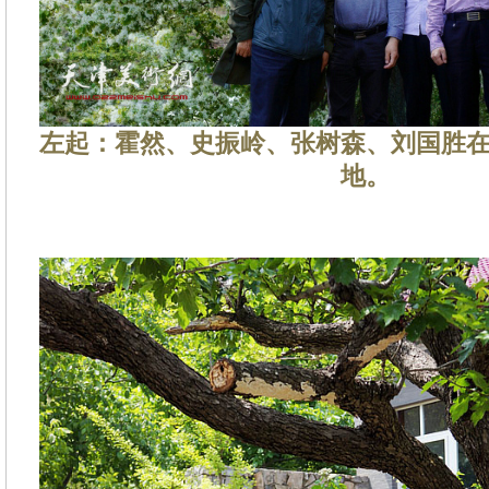
左起：霍然、史振岭、张树森、刘国胜
地。